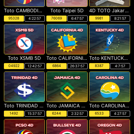
Toto CAMBODIA 5D
Toto Taipei 5D
4D TOTO Jakarta POOLS
95328
76069
9981
4:22:57
6:47:57
8:21:57
Toto XSMB 5D
Toto CALIFORNIA 4D
Toto KENTUCKY 4D
04922
6864
8387
12:42:57
26:37:57
4:7:57
Toto TRINIDAD & TOBAGO 4D
Toto JAMAICA 4D
Toto CAROLINA 4D
1492
6244
6533
15:37:57
2:32:57
4:27:57