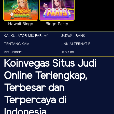
Hawaii Bingo
Bingo Party
KALKULATOR MIX PARLAY
JADWAL BANK
TENTANG KAMI
LINK ALTERNATIF
Anti-Blokir
Rtp-Slot
Koinvegas Situs Judi
Online Terlengkap,
Terbesar dan
Terpercaya di
Indonesia