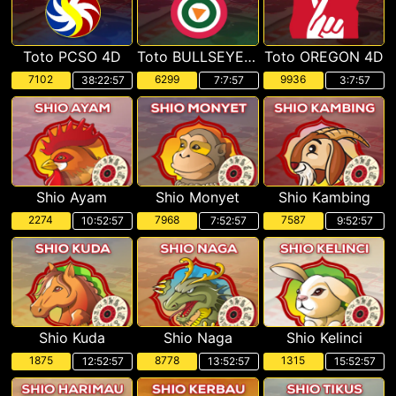
Toto PCSO 4D
Toto BULLSEYE 4D
Toto OREGON 4D
7102
6299
9936
38:22:57
7:7:57
3:7:57
Shio Ayam
Shio Monyet
Shio Kambing
2274
7968
7587
10:52:57
7:52:57
9:52:57
Shio Kuda
Shio Naga
Shio Kelinci
1875
8778
1315
12:52:57
13:52:57
15:52:57