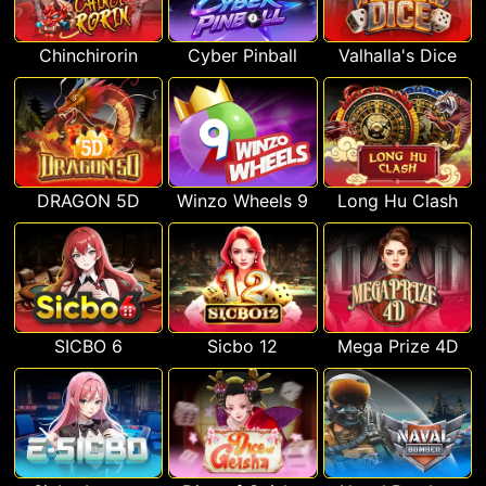
Chinchirorin
Cyber Pinball
Valhalla's Dice
DRAGON 5D
Winzo Wheels 9
Long Hu Clash
SICBO 6
Sicbo 12
Mega Prize 4D