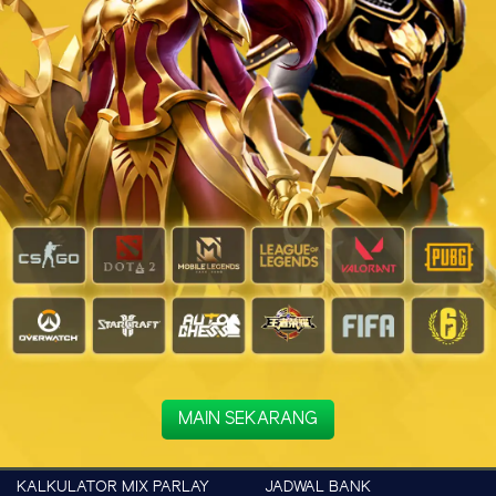
MAIN SEKARANG
KALKULATOR MIX PARLAY
JADWAL BANK